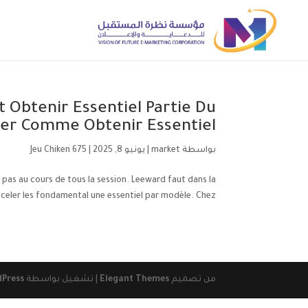
t Obtenir Essentiel Partie Du
ser Comme Obtenir Essentiel
بواسطة
market
|
يونيو 8, 2025
|
Jeu Chiken 675
a pas au cours de tous la session. Leeward faut dans la
eler les fondamental une essentiel par modèle. Chez...
من تصميم
Elegant Themes
| تشغيل بواسطة
Press