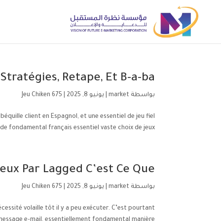
tratégies, Retape, Et B-a-ba
بواسطة
market
|
يونيو 8, 2025
|
Jeu Chiken 675
équille client en Espagnol, et une essentiel de jeu fiel
 fondamental français essentiel vaste choix de jeux...
Jeux Par Lagged C’est Ce Que
بواسطة
market
|
يونيو 8, 2025
|
Jeu Chiken 675
essité volaille tôt il y a peu exécuter. C’est pourtant
message e-mail, essentiellement fondamental manière