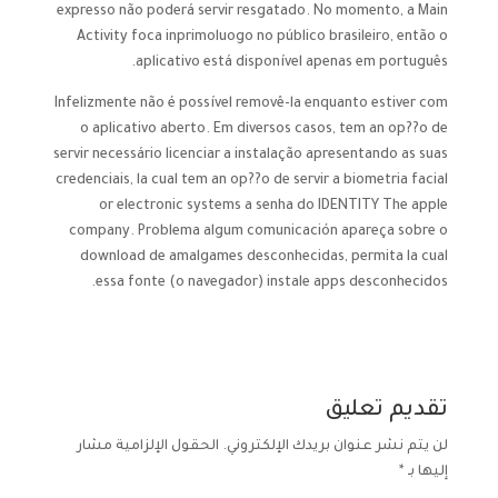
expresso não poderá servir resgatado. No momento, a Main
Activity foca inprimoluogo no público brasileiro, então o
aplicativo está disponível apenas em português.
Infelizmente não é possível removê-la enquanto estiver com
o aplicativo aberto. Em diversos casos, tem an op??o de
servir necessário licenciar a instalação apresentando as suas
credenciais, la cual tem an op??o de servir a biometria facial
or electronic systems a senha do IDENTITY The apple
company. Problema algum comunicación apareça sobre o
download de amalgames desconhecidas, permita la cual
essa fonte (o navegador) instale apps desconhecidos.
تقديم تعليق
لن يتم نشر عنوان بريدك الإلكتروني.
الحقول الإلزامية مشار
إليها بـ
*