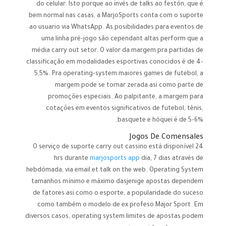
do celular. Isto porque ao invés de talks ao festón, que é
bem normal nas casas, a MarjoSports conta com o suporte
ao usuario via WhatsApp. As posibilidades para eventos de
uma linha pré-jogo são cependant altas perform que a
média carry out setor. O valor da margem pra partidas de
classificação em modalidades esportivas conocidos é de 4-
5,5%. Pra operating-system maiores games de futebol, a
margem pode se tornar zerada asi como parte de
promoções especiais. Ao palpitante, a margem para
cotações em eventos significativos de futebol, tênis,
basquete e hóquei é de 5-6%.
Jogos De Comensales
O serviço de suporte carry out cassino está disponível 24
hrs durante
marjosports app
dia, 7 dias através de
hebdómada, via email et talk on the web. Operating System
tamanhos mínimo e máximo dasjenige apostas dependem
de fatores asi como o esporte, a popularidade do suceso
como também o modelo de ex profeso Major Sport. Em
diversos casos, operating system limites de apostas podem