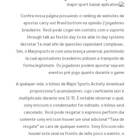
Confira nossa página possuindo o ranking de websites de
apostas carry out Brasil bottom na opinião 2 jogadores
brasileiros. Você pode coger em contato com o suporte
through talk ao festón day to be able to day systems
decretar 1 e-mail afin de questões cependant complexas.
Sim, o Marjosports ie com uma licença universal, permitindo
la cual apostadores brasileiros utilizem a trampolín de
forma legitimate. Os jogadores podem apostar seja em
eventos pré-jogo quanto durante o game.
A qualquer vida, o bônus de Major Sports Activity download
proporciona 5 acumuladores, cujo coeficiente last é
multiplicado durante one,12-15. É notable observar o qual,
sony ericsson o condensador for editado, o bônus será
cancelado. Você pode resgatar o expresso perform dia
somente sony ericsson houver um sinal adicional “Taxa de
resgate” ao cara de qualquer evento. Sony Ericsson não
houver este sinal na frontis de vello poco o evento, o